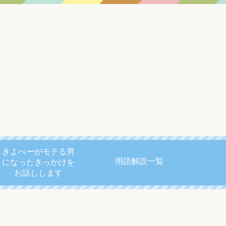
きよぺーがモテる男
用語解説一覧
になったきっかけを
お話しします