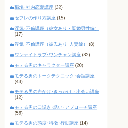
職場･社内恋愛講座
(32)
セフレの作り方講座
(15)
浮気･不倫講座（彼女あり・既婚男性編）
(17)
浮気･不倫講座（彼氏あり･人妻編）
(8)
ワンナイトラブ･ワンチャン講座
(32)
モテる男のキャラクター講座
(20)
モテる男のトークテクニック･会話講座
(43)
モテる男の声かけ･きっかけ・出会い講座
(12)
モテる男の口説き･誘い･アプローチ講座
(56)
モテる男の態度･特徴･行動講座
(14)