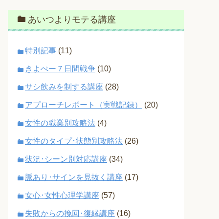
あいつよりモテる講座
特別記事
(11)
きよぺー７日間戦争
(10)
サシ飲みを制する講座
(28)
アプローチレポート（実戦記録）
(20)
女性の職業別攻略法
(4)
女性のタイプ･状態別攻略法
(26)
状況･シーン別対応講座
(34)
脈あり･サインを見抜く講座
(17)
女心･女性心理学講座
(57)
失敗からの挽回･復縁講座
(16)