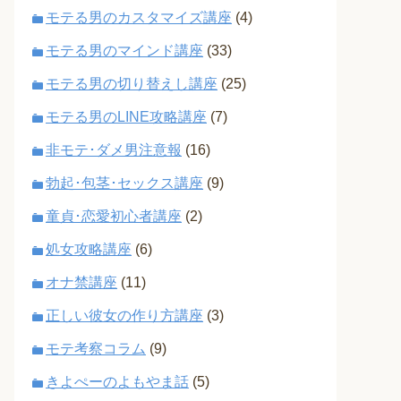
モテる男のカスタマイズ講座
(4)
モテる男のマインド講座
(33)
モテる男の切り替えし講座
(25)
モテる男のLINE攻略講座
(7)
非モテ･ダメ男注意報
(16)
勃起･包茎･セックス講座
(9)
童貞･恋愛初心者講座
(2)
処女攻略講座
(6)
オナ禁講座
(11)
正しい彼女の作り方講座
(3)
モテ考察コラム
(9)
きよぺーのよもやま話
(5)