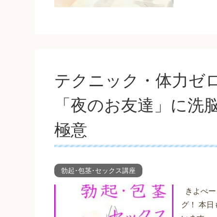
テクニック・体力ゼ
「夜のお友達」に洗
極意
勃起･包茎･セックス講座
きよぺー（
グ！ 本