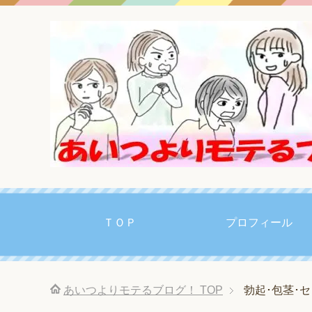
ＴＯＰ
プロフィール
あいつよりモテるブログ！
TOP
勃起･包茎･