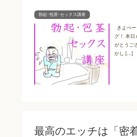
勃起･包茎･セックス講座
きよぺー（
グ！ 本
がとうご
かし […]
最高のエッチは「密