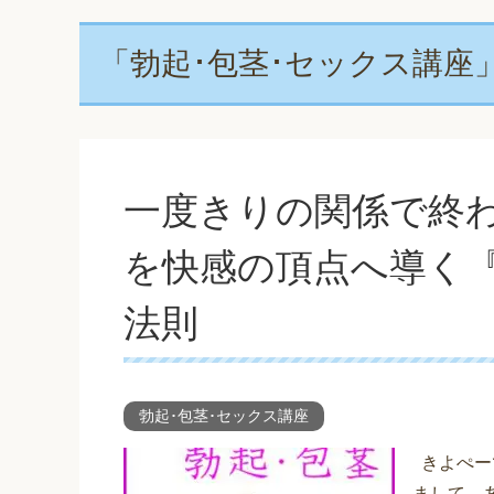
「勃起･包茎･セックス講座
一度きりの関係で終
を快感の頂点へ導く
法則
勃起･包茎･セックス講座
きよぺー
まして、