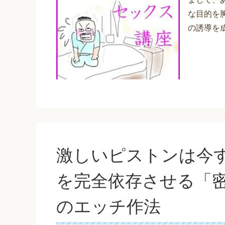
な目的を
の誘導を成
激しいピストンは今
を完全依存させる「
のエッチ作法