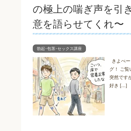
の極上の喘ぎ声を引
意を語らせてくれ〜
勃起･包茎･セックス講座
きよぺー（
グ！ ご
突然です
好き […]