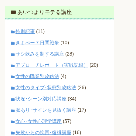
あいつよりモテる講座
特別記事
(11)
きよぺー７日間戦争
(10)
サシ飲みを制する講座
(28)
アプローチレポート（実戦記録）
(20)
女性の職業別攻略法
(4)
女性のタイプ･状態別攻略法
(26)
状況･シーン別対応講座
(34)
脈あり･サインを見抜く講座
(17)
女心･女性心理学講座
(57)
失敗からの挽回･復縁講座
(16)