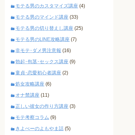
モテる男のカスタマイズ講座
(4)
モテる男のマインド講座
(33)
モテる男の切り替えし講座
(25)
モテる男のLINE攻略講座
(7)
非モテ･ダメ男注意報
(16)
勃起･包茎･セックス講座
(9)
童貞･恋愛初心者講座
(2)
処女攻略講座
(6)
オナ禁講座
(11)
正しい彼女の作り方講座
(3)
モテ考察コラム
(9)
きよぺーのよもやま話
(5)