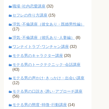
職場･社内恋愛講座
(32)
セフレの作り方講座
(15)
浮気･不倫講座（彼女あり・既婚男性編）
(17)
浮気･不倫講座（彼氏あり･人妻編）
(8)
ワンナイトラブ･ワンチャン講座
(32)
モテる男のキャラクター講座
(20)
モテる男のトークテクニック･会話講座
(43)
モテる男の声かけ･きっかけ・出会い講座
(12)
モテる男の口説き･誘い･アプローチ講座
(56)
モテる男の態度･特徴･行動講座
(14)