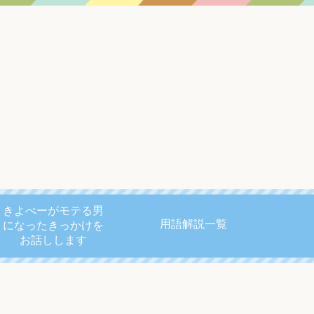
きよぺーがモテる男
用語解説一覧
になったきっかけを
お話しします