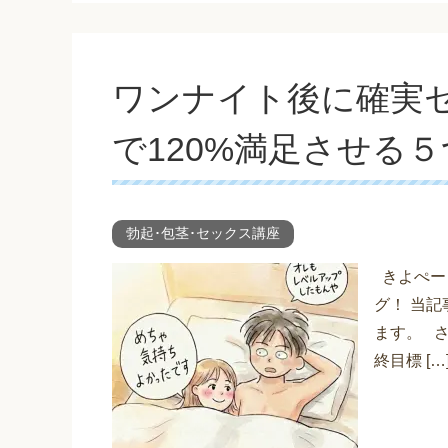
ワンナイト後に確実
で120%満足させる
勃起･包茎･セックス講座
きよぺー（
グ！ 当
ます。 
終目標 […