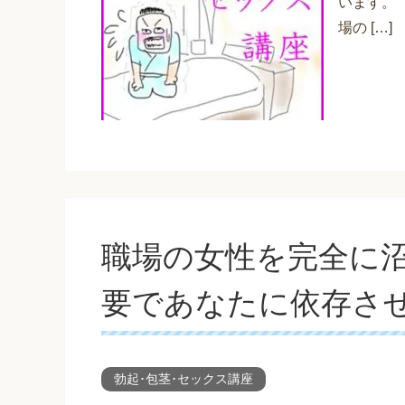
います。
場の […]
職場の女性を完全に
要であなたに依存さ
勃起･包茎･セックス講座