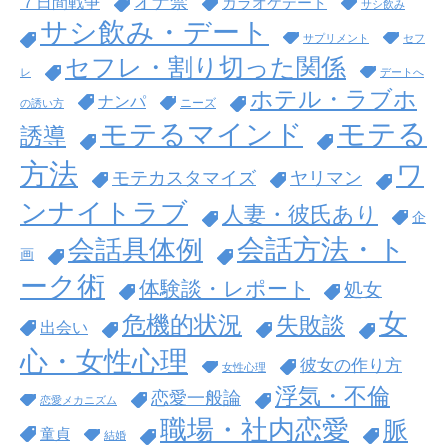
オナ禁
７日間戦争
カラオケデート
サシ飲み
サシ飲み・デート
サプリメント
セフ
セフレ・割り切った関係
レ
デートへ
ホテル・ラブホ
ナンパ
ニーズ
の誘い方
モテる
モテるマインド
誘導
方法
ワ
モテカスタマイズ
ヤリマン
ンナイトラブ
人妻・彼氏あり
企
会話方法・ト
会話具体例
画
ーク術
体験談・レポート
処女
女
危機的状況
失敗談
出会い
心・女性心理
彼女の作り方
女性心理
浮気・不倫
恋愛一般論
恋愛メカニズム
職場・社内恋愛
脈
童貞
結婚