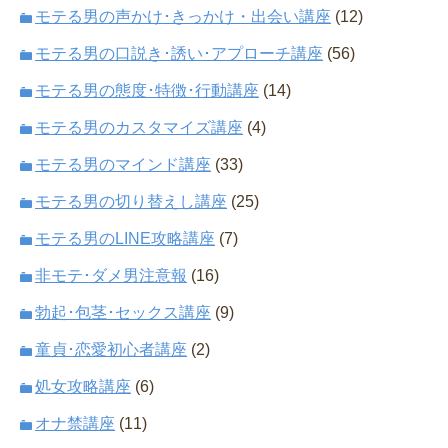
モテる男の声かけ･きっかけ・出会い講座
(12)
モテる男の口説き･誘い･アプローチ講座
(56)
モテる男の態度･特徴･行動講座
(14)
モテる男のカスタマイズ講座
(4)
モテる男のマインド講座
(33)
モテる男の切り替えし講座
(25)
モテる男のLINE攻略講座
(7)
非モテ･ダメ男注意報
(16)
勃起･包茎･セックス講座
(9)
童貞･恋愛初心者講座
(2)
処女攻略講座
(6)
オナ禁講座
(11)