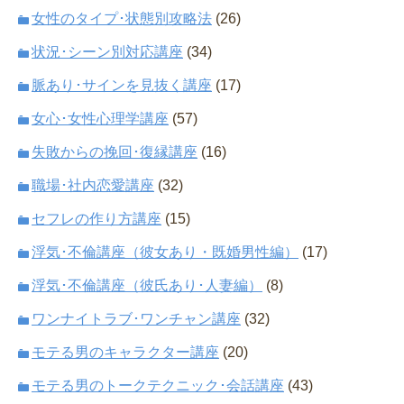
女性のタイプ･状態別攻略法
(26)
状況･シーン別対応講座
(34)
脈あり･サインを見抜く講座
(17)
女心･女性心理学講座
(57)
失敗からの挽回･復縁講座
(16)
職場･社内恋愛講座
(32)
セフレの作り方講座
(15)
浮気･不倫講座（彼女あり・既婚男性編）
(17)
浮気･不倫講座（彼氏あり･人妻編）
(8)
ワンナイトラブ･ワンチャン講座
(32)
モテる男のキャラクター講座
(20)
モテる男のトークテクニック･会話講座
(43)