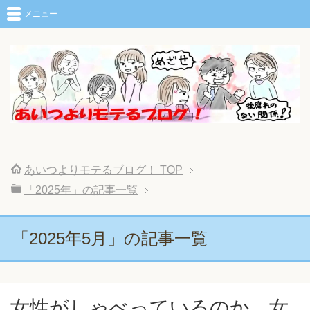
メニュー
あいつよりモテるブログ！
TOP
「2025年」の記事一覧
「2025年5月」の記事一覧
女性がしゃべっているのか、女