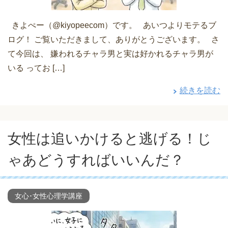
きよぺー（@kiyopeecom）です。 あいつよりモテるブ
ログ！ ご覧いただきまして、ありがとうございます。 さ
て今回は、 嫌われるチャラ男と実は好かれるチャラ男が
いる ってお […]
続きを読む
女性は追いかけると逃げる！じ
ゃあどうすればいいんだ？
女心･女性心理学講座