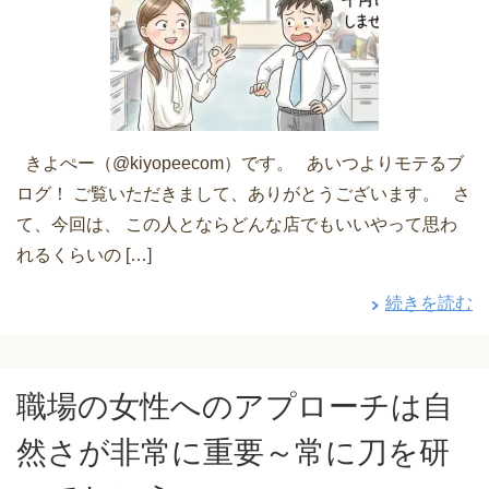
きよぺー（@kiyopeecom）です。 あいつよりモテるブ
ログ！ ご覧いただきまして、ありがとうございます。 さ
て、今回は、 この人とならどんな店でもいいやって思わ
れるくらいの […]
続きを読む
職場の女性へのアプローチは自
然さが非常に重要～常に刀を研