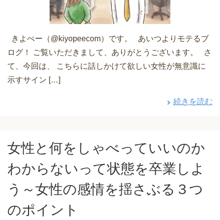
きよぺー（@kiyopeecom）です。 あいつよりモテるブ
ログ！ ご覧いただきまして、ありがとうございます。 さ
て、今回は、 こちらに話しかけて欲しい女性が無意識に
示すサイン […]
続きを読む
女性と何をしゃべっていいのか
わからないって状態を卒業しよ
う～女性の感情を揺さぶる３つ
のポイント