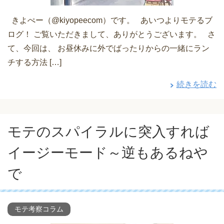
きよぺー（@kiyopeecom）です。 あいつよりモテるブ
ログ！ ご覧いただきまして、ありがとうございます。 さ
て、今回は、 お昼休みに外でばったりからの一緒にラン
チする方法 […]
続きを読む
モテのスパイラルに突入すれば
イージーモード～逆もあるねや
で
モテ考察コラム