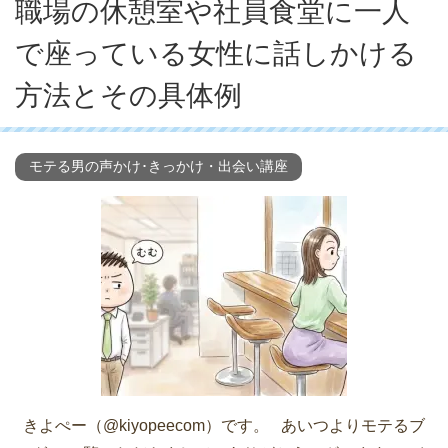
職場の休憩室や社員食堂に一人
で座っている女性に話しかける
方法とその具体例
モテる男の声かけ･きっかけ・出会い講座
きよぺー（@kiyopeecom）です。 あいつよりモテるブ