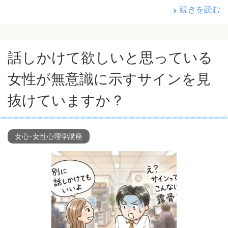
続きを読む
話しかけて欲しいと思っている
女性が無意識に示すサインを見
抜けていますか？
女心･女性心理学講座