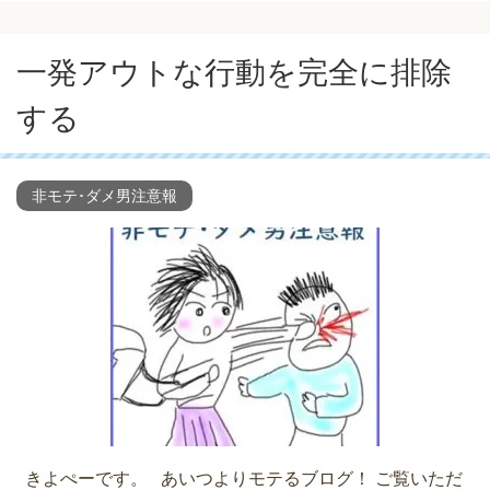
一発アウトな行動を完全に排除
する
非モテ･ダメ男注意報
きよぺーです。 あいつよりモテるブログ！ ご覧いただ