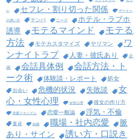
セフレ・割り切った関係
レ
デートへ
ホテル・ラブホ
ナンパ
ニーズ
の誘い方
モテる
モテるマインド
誘導
方法
ワ
モテカスタマイズ
ヤリマン
ンナイトラブ
人妻・彼氏あり
企
会話方法・ト
会話具体例
画
ーク術
体験談・レポート
処女
女
危機的状況
失敗談
出会い
心・女性心理
彼女の作り方
女性心理
浮気・不倫
恋愛一般論
恋愛メカニズム
職場・社内恋愛
脈
童貞
結婚
誘い方・口説き
あり・サイン