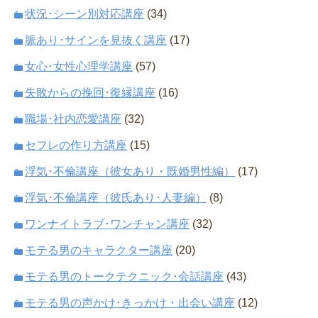
状況･シーン別対応講座
(34)
脈あり･サインを見抜く講座
(17)
女心･女性心理学講座
(57)
失敗からの挽回･復縁講座
(16)
職場･社内恋愛講座
(32)
セフレの作り方講座
(15)
浮気･不倫講座（彼女あり・既婚男性編）
(17)
浮気･不倫講座（彼氏あり･人妻編）
(8)
ワンナイトラブ･ワンチャン講座
(32)
モテる男のキャラクター講座
(20)
モテる男のトークテクニック･会話講座
(43)
モテる男の声かけ･きっかけ・出会い講座
(12)