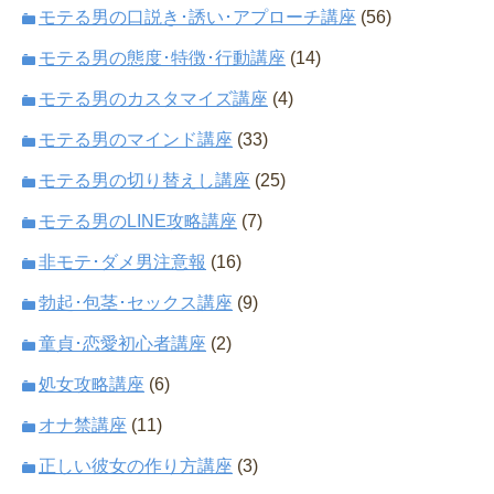
モテる男の口説き･誘い･アプローチ講座
(56)
モテる男の態度･特徴･行動講座
(14)
モテる男のカスタマイズ講座
(4)
モテる男のマインド講座
(33)
モテる男の切り替えし講座
(25)
モテる男のLINE攻略講座
(7)
非モテ･ダメ男注意報
(16)
勃起･包茎･セックス講座
(9)
童貞･恋愛初心者講座
(2)
処女攻略講座
(6)
オナ禁講座
(11)
正しい彼女の作り方講座
(3)