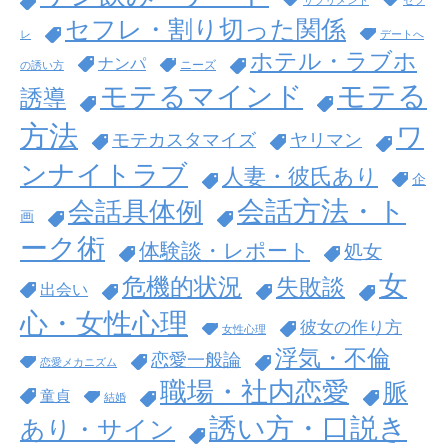
セフレ・割り切った関係
レ
デートへ
ホテル・ラブホ
ナンパ
ニーズ
の誘い方
モテる
モテるマインド
誘導
方法
ワ
モテカスタマイズ
ヤリマン
ンナイトラブ
人妻・彼氏あり
企
会話方法・ト
会話具体例
画
ーク術
体験談・レポート
処女
女
危機的状況
失敗談
出会い
心・女性心理
彼女の作り方
女性心理
浮気・不倫
恋愛一般論
恋愛メカニズム
職場・社内恋愛
脈
童貞
結婚
誘い方・口説き
あり・サイン