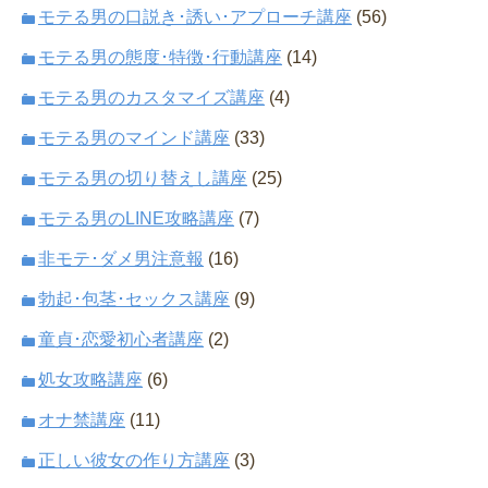
モテる男の口説き･誘い･アプローチ講座
(56)
モテる男の態度･特徴･行動講座
(14)
モテる男のカスタマイズ講座
(4)
モテる男のマインド講座
(33)
モテる男の切り替えし講座
(25)
モテる男のLINE攻略講座
(7)
非モテ･ダメ男注意報
(16)
勃起･包茎･セックス講座
(9)
童貞･恋愛初心者講座
(2)
処女攻略講座
(6)
オナ禁講座
(11)
正しい彼女の作り方講座
(3)