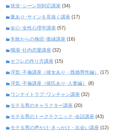
状況･シーン別対応講座
(34)
脈あり･サインを見抜く講座
(17)
女心･女性心理学講座
(57)
失敗からの挽回･復縁講座
(16)
職場･社内恋愛講座
(32)
セフレの作り方講座
(15)
浮気･不倫講座（彼女あり・既婚男性編）
(17)
浮気･不倫講座（彼氏あり･人妻編）
(8)
ワンナイトラブ･ワンチャン講座
(32)
モテる男のキャラクター講座
(20)
モテる男のトークテクニック･会話講座
(43)
モテる男の声かけ･きっかけ・出会い講座
(12)