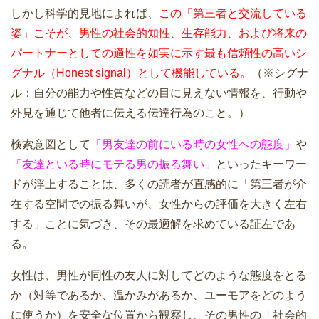
しかし科学的見地によれば、
この「第三者と交流している
姿」こそが、男性の社会的知性、生存能力、および将来の
パートナーとしての適性を如実に示す最も信頼性の高いシ
グナル（Honest signal）として機能している。
（※シグナ
ル：自分の能力や性質などの目に見えない情報を、行動や
外見を通じて他者に伝える伝達行為のこと。）
検索意図として
「男友達の前にいる時の女性への態度」
や
「友達といる時にモテる男の振る舞い」
といったキーワー
ドが浮上することは、多くの読者が直感的に「第三者が介
在する空間での振る舞いが、女性からの評価を大きく左右
する」ことに気づき、その最適解を求めている証左であ
る。
女性は、男性が同性の友人に対してどのような態度をとる
か（対等であるか、温かみがあるか、ユーモアをどのよう
に使うか）を安全な位置から観察し、その男性の「社会的