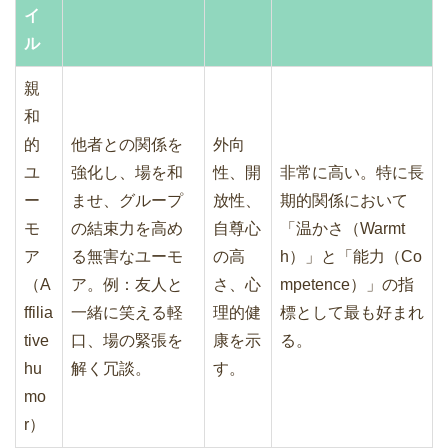
イ
ル
親
和
的
他者との関係を
外向
ユ
強化し、場を和
性、開
非常に高い。特に長
ー
ませ、グループ
放性、
期的関係において
モ
の結束力を高め
自尊心
「温かさ（Warmt
ア
る無害なユーモ
の高
h）」と「能力（Co
（A
ア。例：友人と
さ、心
mpetence）」の指
ffilia
一緒に笑える軽
理的健
標として最も好まれ
tive
口、場の緊張を
康を示
る。
hu
解く冗談。
す。
mo
r）