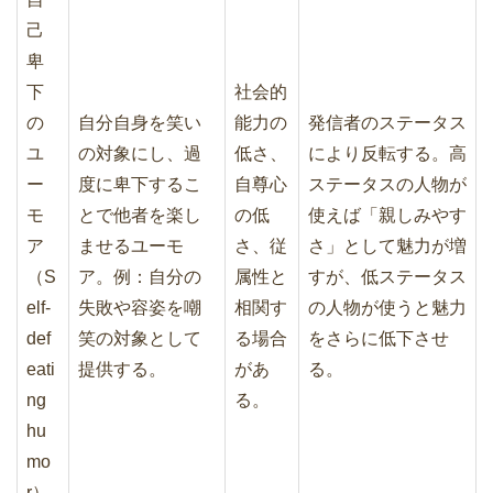
己
卑
下
社会的
の
自分自身を笑い
能力の
発信者のステータス
ユ
の対象にし、過
低さ、
により反転する。高
ー
度に卑下するこ
自尊心
ステータスの人物が
モ
とで他者を楽し
の低
使えば「親しみやす
ア
ませるユーモ
さ、従
さ」として魅力が増
（S
ア。例：自分の
属性と
すが、低ステータス
elf-
失敗や容姿を嘲
相関す
の人物が使うと魅力
def
笑の対象として
る場合
をさらに低下させ
eati
提供する。
があ
る。
ng
る。
hu
mo
r）