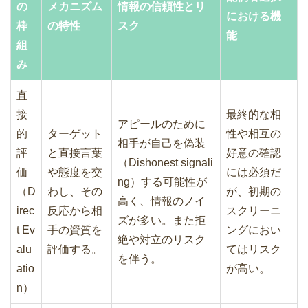
の
メカニズム
情報の信頼性とリ
における機
枠
の特性
スク
能
組
み
直
接
最終的な相
アピールのために
的
ターゲット
性や相互の
相手が自己を偽装
評
と直接言葉
好意の確認
（Dishonest signali
価
や態度を交
には必須だ
ng）する可能性が
（D
わし、その
が、初期の
高く、情報のノイ
irec
反応から相
スクリーニ
ズが多い。また拒
t Ev
手の資質を
ングにおい
絶や対立のリスク
alu
評価する。
てはリスク
を伴う。
atio
が高い。
n）