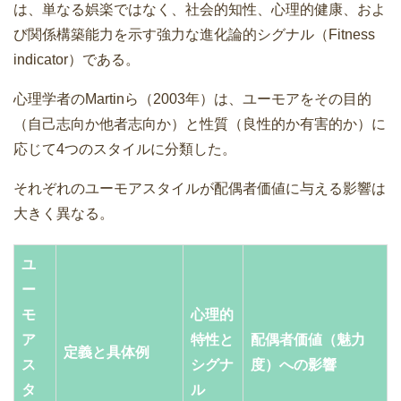
は、単なる娯楽ではなく、社会的知性、心理的健康、およ
び関係構築能力を示す強力な進化論的シグナル（Fitness
indicator）である。
心理学者のMartinら（2003年）は、ユーモアをその目的
（自己志向か他者志向か）と性質（良性的か有害的か）に
応じて4つのスタイルに分類した。
それぞれのユーモアスタイルが配偶者価値に与える影響は
大きく異なる。
ユ
ー
モ
心理的
ア
特性と
配偶者価値（魅力
定義と具体例
ス
シグナ
度）への影響
タ
ル