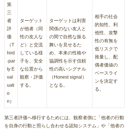
第
三
相手の社会
者
ターゲット
ターゲットは利害
的知性、利
評
が他者（同
関係のない友人と
他性、攻撃
価
性の友人な
の間で自然な振る
性の有無を
（T
ど）と交流
舞いを見せるた
低リスクで
hird
している様
め、本来の性格や
推量し、配
-par
子を、安全
協調性を示す信頼
偶者価値の
ty E
な位置から
性の高いシグナル
ベースライ
val
観察・評価
（Honest signal）
ンを決定す
uati
する。
となる。
る。
o
n）
第三者評価へ移行するためには、観察者側に「他者の行動
を自身の行動と照らし合わせる認知システム」や「他者の