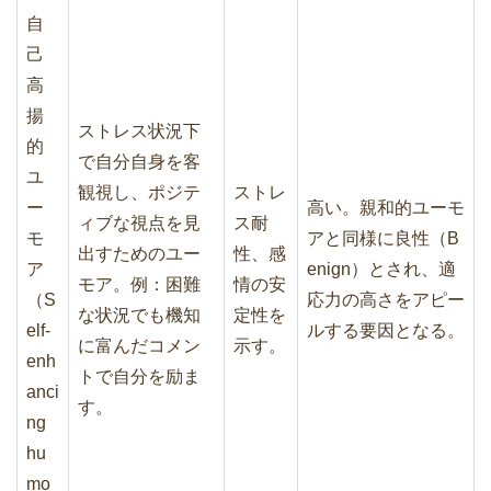
自
己
高
揚
ストレス状況下
的
で自分自身を客
ユ
観視し、ポジテ
ストレ
ー
高い。親和的ユーモ
ィブな視点を見
ス耐
モ
アと同様に良性（B
出すためのユー
性、感
ア
enign）とされ、適
モア。例：困難
情の安
（S
応力の高さをアピー
な状況でも機知
定性を
elf-
ルする要因となる。
に富んだコメン
示す。
enh
トで自分を励ま
anci
す。
ng
hu
mo