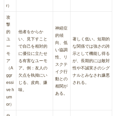
r）
攻
撃
神経症
的
他者をからか
的傾
ユ
い、見下すこと
著しく低い。短期的
向、低
ー
で自己を相対的
な関係では強さの誇
い協調
モ
に優位に立たせ
示として機能し得る
性、リ
ア
る有害なユーモ
が、長期的には敵対
スクテ
（A
ア。例：友人の
性や不誠実さのシグ
イク行
ggr
欠点を執拗にい
ナルとみなされ嫌悪
動との
essi
じる、皮肉、嫌
される。
相関が
ve h
味。
ある。
um
or）
自