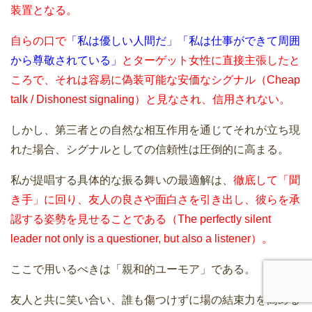
装置となる。
自らの口で
「私は優しい人間だ」
「私は仕事ができて周囲
から尊敬されている」
とターゲット女性に直接主張したと
ころで、それは容易に偽装可能な安価なシグナル（Cheap
talk / Dishonest signaling）と見なされ、信用されない。
しかし、第三者との自然な相互作用を通じてそれが立ち現
れた場合、シグナルとしての信頼性は圧倒的に高まる。
私が提唱する具体的な振る舞いの最適解は、
徹底して「聞
き手」に回り、友人の良さや面白さを引き出し、彼らを承
認する姿勢を見せることである（The perfectly silent
leader not only is a questioner, but also a listener）。
ここで用いるべきは「親和的ユーモア」である。
友人と共に笑い合い、誰も傷つけずに場の結束力を高める