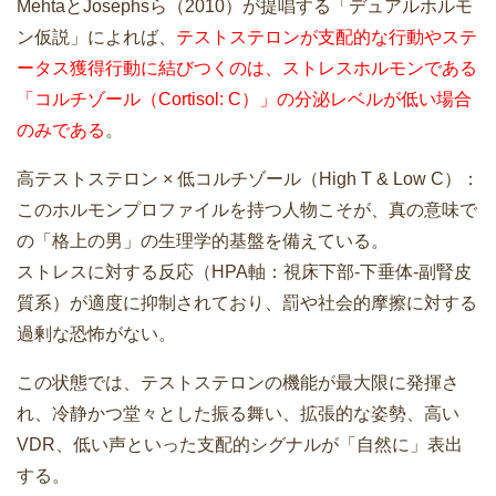
MehtaとJosephsら（2010）が提唱する「デュアルホルモ
ン仮説」によれば、
テストステロンが支配的な行動やステ
ータス獲得行動に結びつくのは、ストレスホルモンである
「コルチゾール（Cortisol: C）」の分泌レベルが低い場合
のみである
。
高テストステロン × 低コルチゾール（High T & Low C）：
このホルモンプロファイルを持つ人物こそが、真の意味で
の「格上の男」の生理学的基盤を備えている。
ストレスに対する反応（HPA軸：視床下部-下垂体-副腎皮
質系）が適度に抑制されており、罰や社会的摩擦に対する
過剰な恐怖がない。
この状態では、テストステロンの機能が最大限に発揮さ
れ、冷静かつ堂々とした振る舞い、拡張的な姿勢、高い
VDR、低い声といった支配的シグナルが「自然に」表出
する。