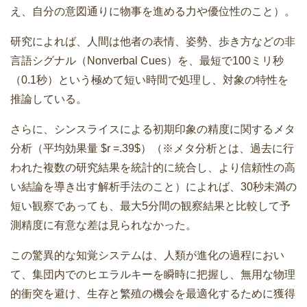
え、自分の意図通りに物事を進める力や優位性のこと）。
研究によれば、人間は他者の表情、姿勢、歩き方などの非
言語シグナル（Nonverbal Cues）を、最短で100ミリ秒
（0.1秒）という極めて短い時間で処理し、対象の特性を
推論している。
さらに、シンスライスによる初期印象の精度に関するメタ
分析（平均効果量 $r =.39$）（※メタ分析とは、過去に行
われた複数の研究結果を統計的に統合し、より信頼性の高
い結論を導き出す解析手法のこと）によれば、30秒未満の
短い観察であっても、最大5分間の観察結果と比較して予
測精度に有意な差は見られなかった。
この驚異的な知覚システムは、人類が進化の過程におい
て、集団内でのヒエラルキーを瞬時に把握し、無用な物理
的衝突を避け、生存と繁殖の機会を最適化するために獲得