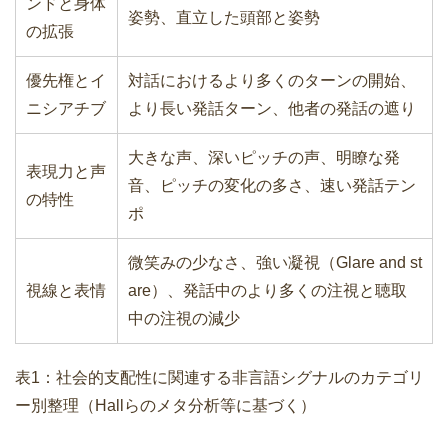
ンドと身体
姿勢、直立した頭部と姿勢
の拡張
優先権とイ
対話におけるより多くのターンの開始、
ニシアチブ
より長い発話ターン、他者の発話の遮り
大きな声、深いピッチの声、明瞭な発
表現力と声
音、ピッチの変化の多さ、速い発話テン
の特性
ポ
微笑みの少なさ、強い凝視（Glare and st
視線と表情
are）、発話中のより多くの注視と聴取
中の注視の減少
表1：社会的支配性に関連する非言語シグナルのカテゴリ
ー別整理（Hallらのメタ分析等に基づく）