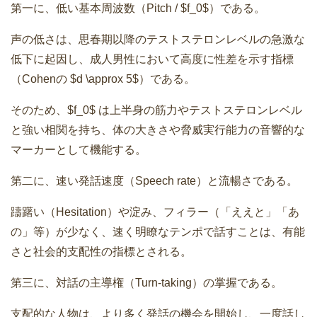
第一に、低い基本周波数（Pitch / $f_0$）である。
声の低さは、思春期以降のテストステロンレベルの急激な
低下に起因し、成人男性において高度に性差を示す指標
（Cohenの $d \approx 5$）である。
そのため、$f_0$ は上半身の筋力やテストステロンレベル
と強い相関を持ち、体の大きさや脅威実行能力の音響的な
マーカーとして機能する。
第二に、速い発話速度（Speech rate）と流暢さである。
躊躇い（Hesitation）や淀み、フィラー（「ええと」「あ
の」等）が少なく、速く明瞭なテンポで話すことは、有能
さと社会的支配性の指標とされる。
第三に、対話の主導権（Turn-taking）の掌握である。
支配的な人物は、より多く発話の機会を開始し、一度話し