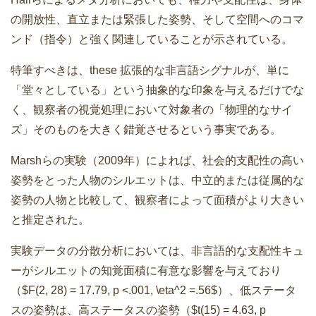
の開放性、直立または緊張した姿勢、そして空間へのコマ
ンド（指令）と強く関連していることが示されている。
特筆すべきは、these 拡張的な非言語シグナルが、単に
「堂々としている」という抽象的な印象を与えるだけでな
く、観察者の視覚処理において対象者の「物理的なサイ
ズ」そのものを大きく錯覚させるという事実である。
Marshらの実験（2009年）によれば、社会的支配性の高い
姿勢をとった人物のシルエットは、中立的または従属的な
姿勢の人物と比較して、観察者によって面積がより大きい
と推定された。
実験データの分散分析においては、非言語的な支配性キュ
ーがシルエットの知覚面積に有意な影響を与えており
（$F(2, 28) = 17.79, p <.001, \eta^2 =.56$）、低ステータ
スの姿勢は、高ステータスの姿勢（$t(15) = 4.63, p