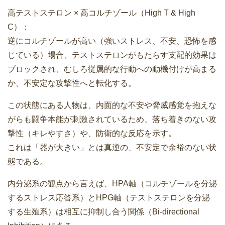
高テストステロン × 高コルチゾール（High T & High
C）：
逆にコルチゾールが高い（強いストレス、不安、恐怖を感
じている）場合、テストステロンがもたらす支配的効果は
ブロックされ、むしろ従属的な行動への動機付けが高まる
か、不安定な攻撃性へと転化する。
この状態にある人物は、内面的な不安や脅威感覚を抱えな
がらも闘争本能が刺激されているため、落ち着きのない攻
撃性（キレやすさ）や、防衛的な反応を示す。
これは「器が大きい」とは真逆の、不安定で余裕のない状
態である。
内分泌系の観点から言えば、HPA軸（コルチゾールを分泌
するストレス応答系）とHPG軸（テストステロンを分泌
する生殖系）は相互に抑制し合う関係（Bi-directional