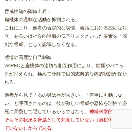
脅威検知の閾値上昇：
扁桃体の過剰な活動が抑制される。
これにより、他者の否定的な表情、会話における些細な対
立、あるいは社会的評価の低下リスクといった要素を「深
刻な脅威」として認識しなくなる。
感情の高度な自己制御：
vmPFCと扁桃体の適切な相互作用により、動揺やパニッ
クが抑えられ、極めて冷静で目的志向的な内的状態が保た
れる。
他者から見て「あの男は器が大きい」「何事にも動じな
い」と評価されるのは、彼が激しい脅威や恐怖を理性で必
死に我慢して隠しているからではなく、
神経科学的にそも
そもその状況を脅威として知覚していない（扁桃体反応し
ていない）からである
。