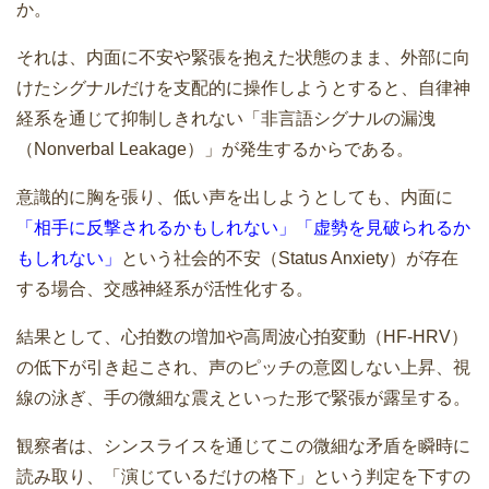
か。
それは、内面に不安や緊張を抱えた状態のまま、外部に向
けたシグナルだけを支配的に操作しようとすると、自律神
経系を通じて抑制しきれない「非言語シグナルの漏洩
（Nonverbal Leakage）」が発生するからである。
意識的に胸を張り、低い声を出しようとしても、内面に
「相手に反撃されるかもしれない」
「虚勢を見破られるか
もしれない」
という社会的不安（Status Anxiety）が存在
する場合、交感神経系が活性化する。
結果として、心拍数の増加や高周波心拍変動（HF-HRV）
の低下が引き起こされ、声のピッチの意図しない上昇、視
線の泳ぎ、手の微細な震えといった形で緊張が露呈する。
観察者は、シンスライスを通じてこの微細な矛盾を瞬時に
読み取り、「演じているだけの格下」という判定を下すの