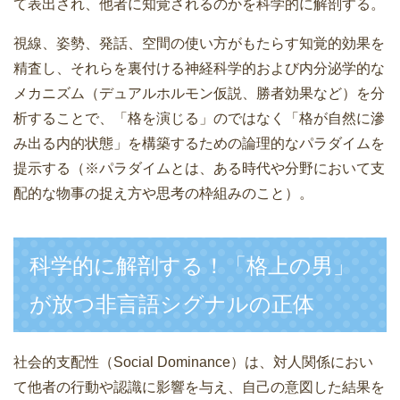
て表出され、他者に知覚されるのかを科学的に解剖する。
視線、姿勢、発話、空間の使い方がもたらす知覚的効果を
精査し、それらを裏付ける神経科学的および内分泌学的な
メカニズム（デュアルホルモン仮説、勝者効果など）を分
析することで、「格を演じる」のではなく「格が自然に滲
み出る内的状態」を構築するための論理的なパラダイムを
提示する（※パラダイムとは、ある時代や分野において支
配的な物事の捉え方や思考の枠組みのこと）。
科学的に解剖する！「格上の男」
が放つ非言語シグナルの正体
社会的支配性（Social Dominance）は、対人関係におい
て他者の行動や認識に影響を与え、自己の意図した結果を