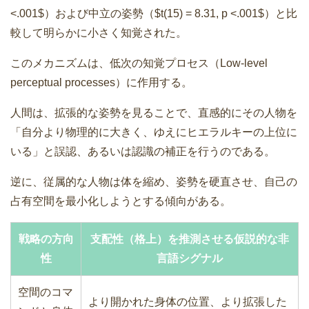
<.001$）および中立の姿勢（$t(15) = 8.31, p <.001$）と比
較して明らかに小さく知覚された。
このメカニズムは、低次の知覚プロセス（Low-level
perceptual processes）に作用する。
人間は、拡張的な姿勢を見ることで、直感的にその人物を
「自分より物理的に大きく、ゆえにヒエラルキーの上位に
いる」と誤認、あるいは認識の補正を行うのである。
逆に、従属的な人物は体を縮め、姿勢を硬直させ、自己の
占有空間を最小化しようとする傾向がある。
戦略の方向
支配性（格上）を推測させる仮説的な非
性
言語シグナル
空間のコマ
より開かれた身体の位置、より拡張した