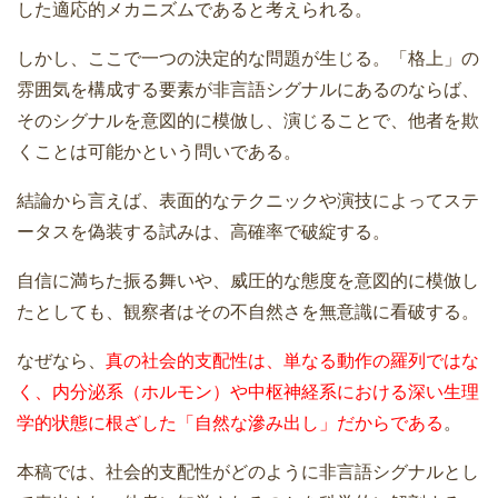
した適応的メカニズムであると考えられる。
しかし、ここで一つの決定的な問題が生じる。「格上」の
雰囲気を構成する要素が非言語シグナルにあるのならば、
そのシグナルを意図的に模倣し、演じることで、他者を欺
くことは可能かという問いである。
結論から言えば、表面的なテクニックや演技によってステ
ータスを偽装する試みは、高確率で破綻する。
自信に満ちた振る舞いや、威圧的な態度を意図的に模倣し
たとしても、観察者はその不自然さを無意識に看破する。
なぜなら、
真の社会的支配性は、単なる動作の羅列ではな
く、内分泌系（ホルモン）や中枢神経系における深い生理
学的状態に根ざした「自然な滲み出し」だからである
。
本稿では、社会的支配性がどのように非言語シグナルとし