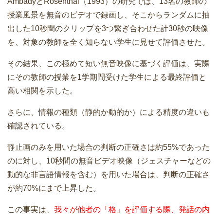
AmbadyとRosenthal（1993）の研究では、13名の教師の
授業風景を無音のビデオで録画し、そこからランダムに抽
出した10秒間のクリップを3つ繋ぎ合わせた計30秒の映像
を、対象の教師を全く知らない学生に見せて評価させた。
その結果、この極めて短い無音映像に基づく評価は、実際
にその教師の授業を1学期間受けた学生による最終評価と
高い相関を示した。
さらに、情報の種類（静的か動的か）による精度の違いも
確認されている。
静止画のみを用いた場合の判断の正確さは約55%であった
のに対し、10秒間の無音ビデオ映像（ジェスチャーなどの
動的な非言語情報を含む）を用いた場合は、判断の正確さ
が約70%にまで上昇した。
この事実は、
我々が他者の「格」を評価する際、発話の内