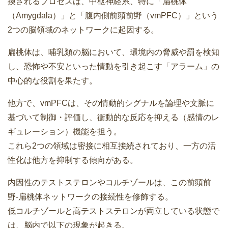
換されるプロセスは、中枢神経系、特に「扁桃体
（Amygdala）」と「腹内側前頭前野（vmPFC）」という
2つの脳領域のネットワークに起因する。
扁桃体は、哺乳類の脳において、環境内の脅威や罰を検知
し、恐怖や不安といった情動を引き起こす「アラーム」の
中心的な役割を果たす。
他方で、vmPFCは、その情動的シグナルを論理や文脈に
基づいて制御・評価し、衝動的な反応を抑える（感情のレ
ギュレーション）機能を担う。
これら2つの領域は密接に相互接続されており、一方の活
性化は他方を抑制する傾向がある。
内因性のテストステロンやコルチゾールは、この前頭前
野-扁桃体ネットワークの接続性を修飾する。
低コルチゾールと高テストステロンが両立している状態で
は、脳内で以下の現象が起きる。