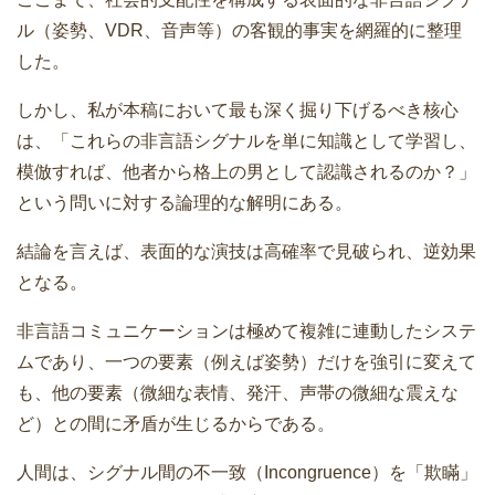
ル（姿勢、VDR、音声等）の客観的事実を網羅的に整理
した。
しかし、私が本稿において最も深く掘り下げるべき核心
は、「これらの非言語シグナルを単に知識として学習し、
模倣すれば、他者から格上の男として認識されるのか？」
という問いに対する論理的な解明にある。
結論を言えば、表面的な演技は高確率で見破られ、逆効果
となる。
非言語コミュニケーションは極めて複雑に連動したシステ
ムであり、一つの要素（例えば姿勢）だけを強引に変えて
も、他の要素（微細な表情、発汗、声帯の微細な震えな
ど）との間に矛盾が生じるからである。
人間は、シグナル間の不一致（Incongruence）を「欺瞞」