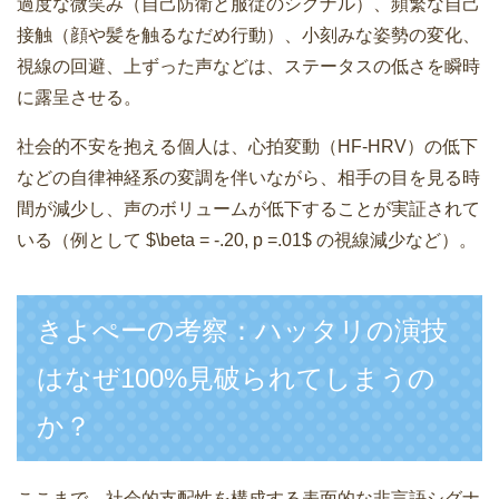
過度な微笑み（自己防衛と服従のシグナル）、頻繁な自己
接触（顔や髪を触るなだめ行動）、小刻みな姿勢の変化、
視線の回避、上ずった声などは、ステータスの低さを瞬時
に露呈させる。
社会的不安を抱える個人は、心拍変動（HF-HRV）の低下
などの自律神経系の変調を伴いながら、相手の目を見る時
間が減少し、声のボリュームが低下することが実証されて
いる（例として $\beta = -.20, p =.01$ の視線減少など）。
きよぺーの考察：ハッタリの演技
はなぜ100%見破られてしまうの
か？
ここまで、社会的支配性を構成する表面的な非言語シグナ