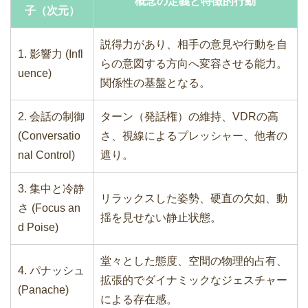
概念の定義と特徴的行動
子（次元）
説得力があり、相手の意見や行動を自
1. 影響力 (Infl
らの意図する方向へ変容させる能力。
uence)
関係性の基盤となる。
2. 会話の制御
ターン（発話権）の維持、VDRの高
(Conversatio
さ、視線によるプレッシャー、他者の
nal Control)
遮り。
3. 集中と冷静
リラックスした姿勢、硬直の欠如、動
さ (Focus an
揺を見せない静止状態。
d Poise)
堂々とした態度、空間の物理的占有、
4. パナッシュ
拡張的でダイナミックなジェスチャー
(Panache)
による存在感。