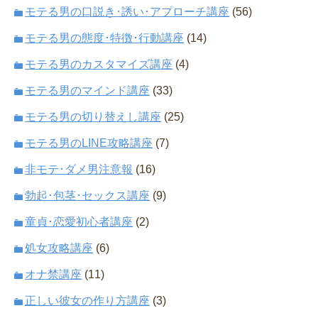
モテる男の口説き･誘い･アプローチ講座
(56)
モテる男の態度･特徴･行動講座
(14)
モテる男のカスタマイズ講座
(4)
モテる男のマインド講座
(33)
モテる男の切り替えし講座
(25)
モテる男のLINE攻略講座
(7)
非モテ･ダメ男注意報
(16)
勃起･包茎･セックス講座
(9)
童貞･恋愛初心者講座
(2)
処女攻略講座
(6)
オナ禁講座
(11)
正しい彼女の作り方講座
(3)