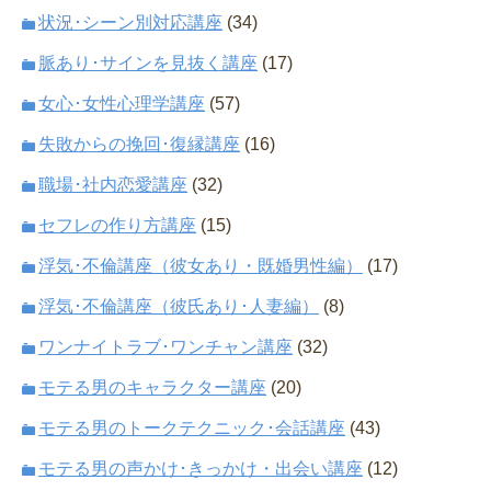
状況･シーン別対応講座
(34)
脈あり･サインを見抜く講座
(17)
女心･女性心理学講座
(57)
失敗からの挽回･復縁講座
(16)
職場･社内恋愛講座
(32)
セフレの作り方講座
(15)
浮気･不倫講座（彼女あり・既婚男性編）
(17)
浮気･不倫講座（彼氏あり･人妻編）
(8)
ワンナイトラブ･ワンチャン講座
(32)
モテる男のキャラクター講座
(20)
モテる男のトークテクニック･会話講座
(43)
モテる男の声かけ･きっかけ・出会い講座
(12)