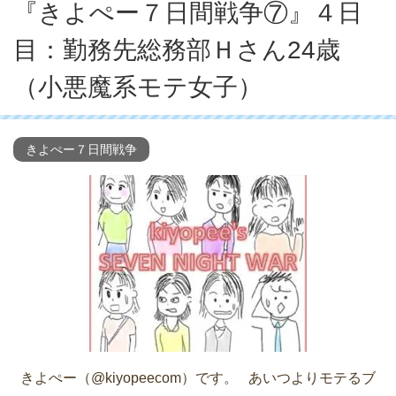
『きよぺー７日間戦争⑦』４日
目：勤務先総務部Ｈさん24歳
（小悪魔系モテ女子）
きよぺー７日間戦争
きよぺー（@kiyopeecom）です。 あいつよりモテるブ