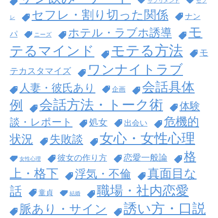
サプリメント
セフ
セフレ・割り切った関係
ナン
レ
モ
ホテル・ラブホ誘導
パ
ニーズ
モテる方法
テるマインド
モ
ワンナイトラブ
テカスタマイズ
会話具体
人妻・彼氏あり
企画
会話方法・トーク術
例
体験
危機的
談・レポート
処女
出会い
女心・女性心理
状況
失敗談
格
恋愛一般論
彼女の作り方
女性心理
上・格下
真面目な
浮気・不倫
職場・社内恋愛
話
童貞
結婚
誘い方・口説
脈あり・サイン