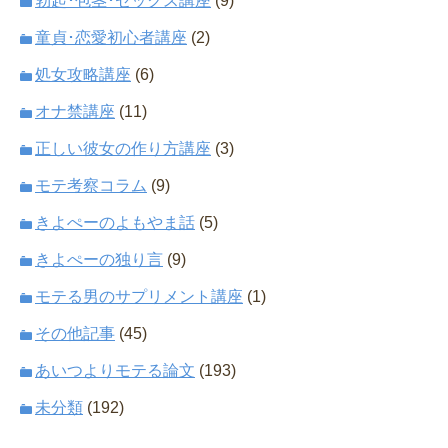
勃起･包茎･セックス講座
(9)
童貞･恋愛初心者講座
(2)
処女攻略講座
(6)
オナ禁講座
(11)
正しい彼女の作り方講座
(3)
モテ考察コラム
(9)
きよぺーのよもやま話
(5)
きよぺーの独り言
(9)
モテる男のサプリメント講座
(1)
その他記事
(45)
あいつよりモテる論文
(193)
未分類
(192)