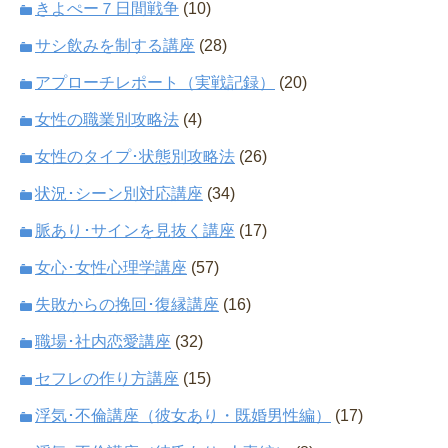
きよぺー７日間戦争
(10)
サシ飲みを制する講座
(28)
アプローチレポート（実戦記録）
(20)
女性の職業別攻略法
(4)
女性のタイプ･状態別攻略法
(26)
状況･シーン別対応講座
(34)
脈あり･サインを見抜く講座
(17)
女心･女性心理学講座
(57)
失敗からの挽回･復縁講座
(16)
職場･社内恋愛講座
(32)
セフレの作り方講座
(15)
浮気･不倫講座（彼女あり・既婚男性編）
(17)