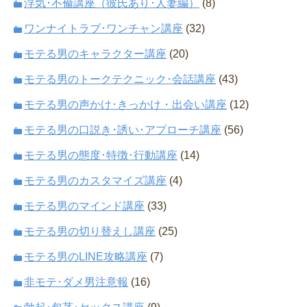
浮気･不倫講座（彼氏あり･人妻編）
(8)
ワンナイトラブ･ワンチャン講座
(32)
モテる男のキャラクター講座
(20)
モテる男のトークテクニック･会話講座
(43)
モテる男の声かけ･きっかけ・出会い講座
(12)
モテる男の口説き･誘い･アプローチ講座
(56)
モテる男の態度･特徴･行動講座
(14)
モテる男のカスタマイズ講座
(4)
モテる男のマインド講座
(33)
モテる男の切り替えし講座
(25)
モテる男のLINE攻略講座
(7)
非モテ･ダメ男注意報
(16)