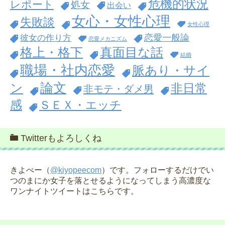
危機的状況
レポート
処女
出会い
女心・女性心理
失敗談
女性心理
恋愛一般論
彼女の作り方
恋愛メカニズム
格上・格下
真面目な話
結婚
職場・社内恋愛
脈あり・サイ
論文
ン
非日常
非モテ・ダメ男
感
ＳＥＸ・エッチ
Twitterもよろしくね
きよぺー（
@kiyopeecom
）です。フォローするだけでい
つのまにか女子を落とせるようになってしまう高濃度な
ワンナイトツイートはこちらです。