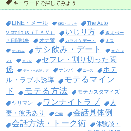
キーワードで探してみよう
LINE・メール
The Auto
SEX・エッチ
いじり方
Victorious（ＴＡＶ）
きよぺー
オナ禁
７日間戦争
カラオケデート
キス
サシ飲み・デート
サシ飲み
サプリメ
セフレ・割り切った関
ント
セフレ
係
ホテ
ナンパ
ニーズ
デートへの誘い方
モテるマイン
ル・ラブホ誘導
モテる方法
ド
モテカスタマイズ
ワンナイトラブ
人
ヤリマン
会話具体例
妻・彼氏あり
企画
会話方法・トーク術
体験談・