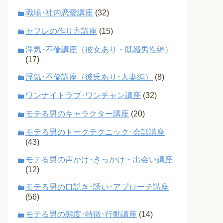
職場･社内恋愛講座
(32)
セフレの作り方講座
(15)
浮気･不倫講座（彼女あり・既婚男性編）
(17)
浮気･不倫講座（彼氏あり･人妻編）
(8)
ワンナイトラブ･ワンチャン講座
(32)
モテる男のキャラクター講座
(20)
モテる男のトークテクニック･会話講座
(43)
モテる男の声かけ･きっかけ・出会い講座
(12)
モテる男の口説き･誘い･アプローチ講座
(56)
モテる男の態度･特徴･行動講座
(14)