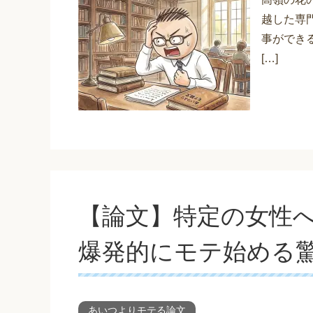
越した専
事ができ
[…]
【論文】特定の女性
爆発的にモテ始める
あいつよりモテる論文