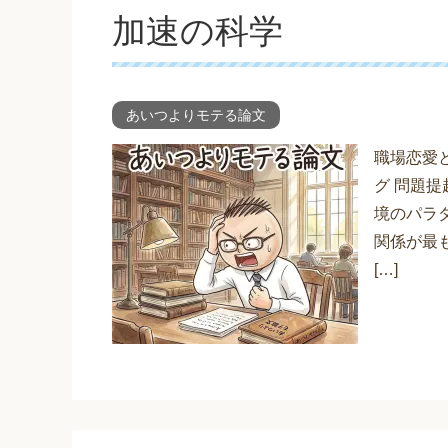
加速の科学
あいつよりモテる論文
職場恋愛
グ 問題
境のパラ
関係が最
[…]