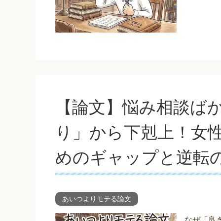
【論文】悩み相談ば
り」から下剋上！女
めのギャップと逆転
あいつよりモテる論文
なぜ「良