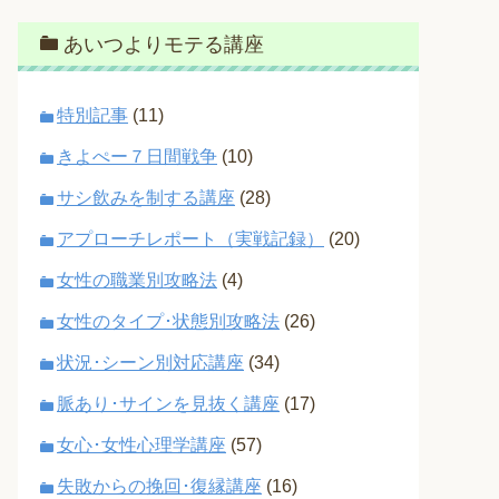
あいつよりモテる講座
特別記事
(11)
きよぺー７日間戦争
(10)
サシ飲みを制する講座
(28)
アプローチレポート（実戦記録）
(20)
女性の職業別攻略法
(4)
女性のタイプ･状態別攻略法
(26)
状況･シーン別対応講座
(34)
脈あり･サインを見抜く講座
(17)
女心･女性心理学講座
(57)
失敗からの挽回･復縁講座
(16)