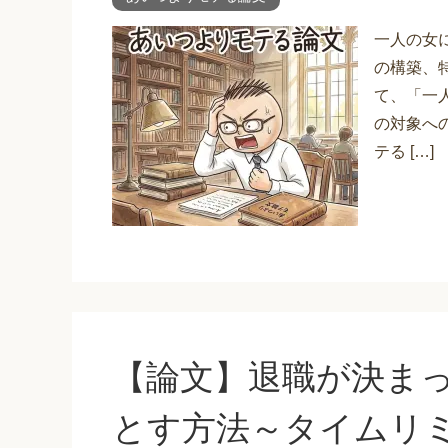
一人の女
の構築、
て、「一
の対象へ
テる […]
【論文】退職が決ま
とす方法～タイムリ