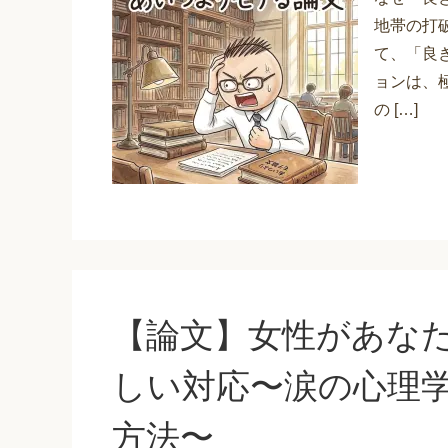
地帯の打
て、「良
ョンは、
の […]
【論文】女性があな
しい対応〜涙の心理
方法〜