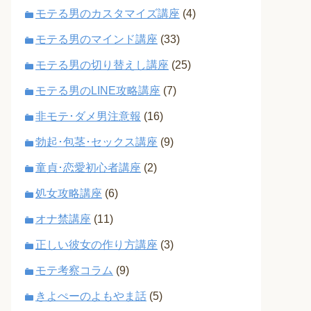
モテる男のカスタマイズ講座
(4)
モテる男のマインド講座
(33)
モテる男の切り替えし講座
(25)
モテる男のLINE攻略講座
(7)
非モテ･ダメ男注意報
(16)
勃起･包茎･セックス講座
(9)
童貞･恋愛初心者講座
(2)
処女攻略講座
(6)
オナ禁講座
(11)
正しい彼女の作り方講座
(3)
モテ考察コラム
(9)
きよぺーのよもやま話
(5)