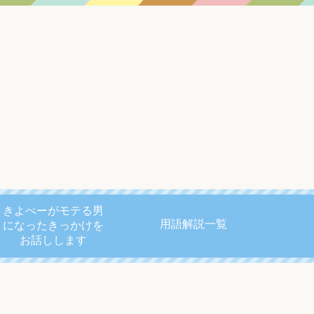
きよぺーがモテる男
用語解説一覧
になったきっかけを
お話しします