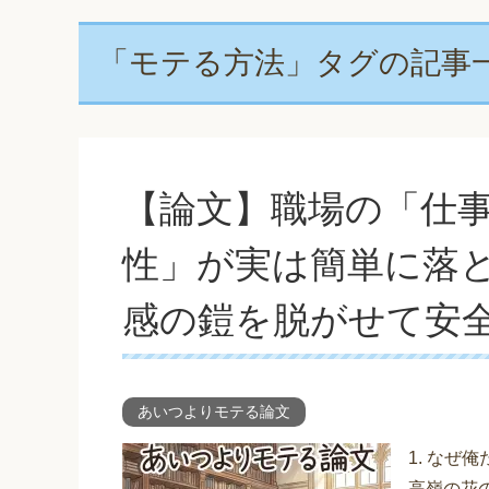
「モテる方法」タグの記事
【論文】職場の「仕
性」が実は簡単に落
感の鎧を脱がせて安
あいつよりモテる論文
1. な
高嶺の花