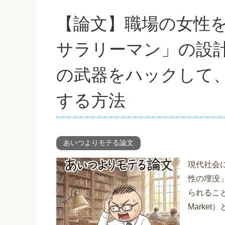
【論文】職場の女性
サラリーマン」の設
の武器をハックして
する方法
あいつよりモテる論文
現代社会
性の埋没
られること
Marke