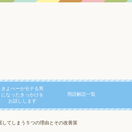
きよぺーがモテる男
用語解説一覧
になったきっかけを
お話しします
屈してしまう５つの理由とその改善策