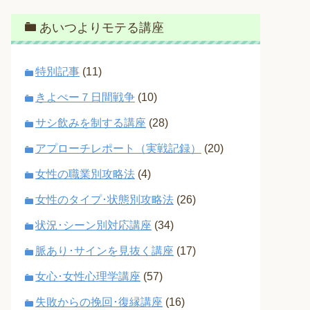
あいつよりモテる講座
特別記事
(11)
きよぺー７日間戦争
(10)
サシ飲みを制する講座
(28)
アプローチレポート（実戦記録）
(20)
女性の職業別攻略法
(4)
女性のタイプ･状態別攻略法
(26)
状況･シーン別対応講座
(34)
脈あり･サインを見抜く講座
(17)
女心･女性心理学講座
(57)
失敗からの挽回･復縁講座
(16)