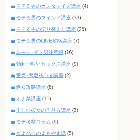
モテる男のカスタマイズ講座
(4)
モテる男のマインド講座
(33)
モテる男の切り替えし講座
(25)
モテる男のLINE攻略講座
(7)
非モテ･ダメ男注意報
(16)
勃起･包茎･セックス講座
(9)
童貞･恋愛初心者講座
(2)
処女攻略講座
(6)
オナ禁講座
(11)
正しい彼女の作り方講座
(3)
モテ考察コラム
(9)
きよぺーのよもやま話
(5)