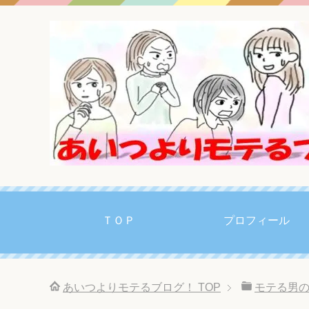
ＴＯＰ
プロフィール
あいつよりモテるブログ！
TOP
モテる男の