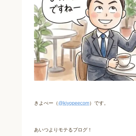
きよぺー（
@kiyopeecom
）です。
あいつよりモテるブログ！