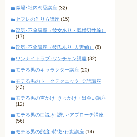
職場･社内恋愛講座
(32)
セフレの作り方講座
(15)
浮気･不倫講座（彼女あり・既婚男性編）
(17)
浮気･不倫講座（彼氏あり･人妻編）
(8)
ワンナイトラブ･ワンチャン講座
(32)
モテる男のキャラクター講座
(20)
モテる男のトークテクニック･会話講座
(43)
モテる男の声かけ･きっかけ・出会い講座
(12)
モテる男の口説き･誘い･アプローチ講座
(56)
モテる男の態度･特徴･行動講座
(14)