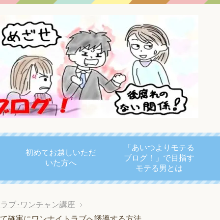
「あいつよりモテる
初めてお越しいただ
ブログ！」で目指す
いた方へ
モテる男とは
ラブ･ワンチャン講座
いて確実にワンナイトラブへ誘導する方法