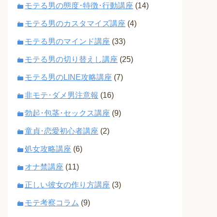
モテる男の態度･特徴･行動講座
(14)
モテる男のカスタマイズ講座
(4)
モテる男のマインド講座
(33)
モテる男の切り替えし講座
(25)
モテる男のLINE攻略講座
(7)
非モテ･ダメ男注意報
(16)
勃起･包茎･セックス講座
(9)
童貞･恋愛初心者講座
(2)
処女攻略講座
(6)
オナ禁講座
(11)
正しい彼女の作り方講座
(3)
モテ考察コラム
(9)