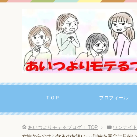
ＴＯＰ
プロフィール
あいつよりモテるブログ！
TOP
ワンナイト
女性からのサシ飲みのお誘い･･･理由を完全に見抜