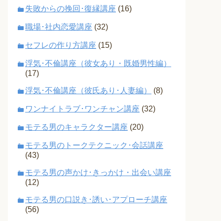
失敗からの挽回･復縁講座
(16)
職場･社内恋愛講座
(32)
セフレの作り方講座
(15)
浮気･不倫講座（彼女あり・既婚男性編）
(17)
浮気･不倫講座（彼氏あり･人妻編）
(8)
ワンナイトラブ･ワンチャン講座
(32)
モテる男のキャラクター講座
(20)
モテる男のトークテクニック･会話講座
(43)
モテる男の声かけ･きっかけ・出会い講座
(12)
モテる男の口説き･誘い･アプローチ講座
(56)