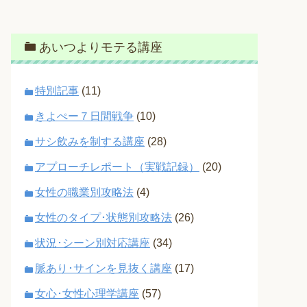
あいつよりモテる講座
特別記事
(11)
きよぺー７日間戦争
(10)
サシ飲みを制する講座
(28)
アプローチレポート（実戦記録）
(20)
女性の職業別攻略法
(4)
女性のタイプ･状態別攻略法
(26)
状況･シーン別対応講座
(34)
脈あり･サインを見抜く講座
(17)
女心･女性心理学講座
(57)