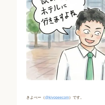
きよぺー（
@kiyopeecom
）です。