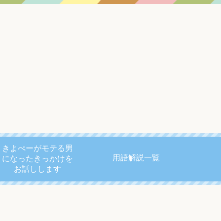
きよぺーがモテる男
用語解説一覧
になったきっかけを
お話しします