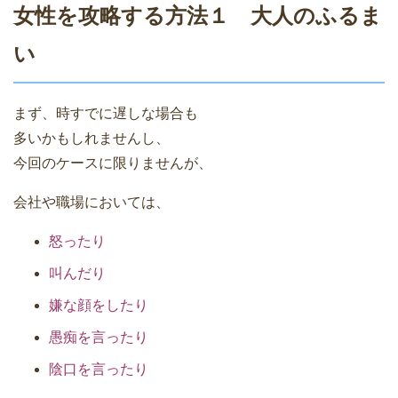
女性を攻略する方法１ 大人のふるま
い
まず、時すでに遅しな場合も
多いかもしれませんし、
今回のケースに限りませんが、
会社や職場においては、
怒ったり
叫んだり
嫌な顔をしたり
愚痴を言ったり
陰口を言ったり