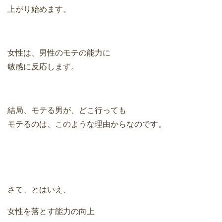
上がり始めます。
女性は、男性のモテの能力に
敏感に反応します。
結局、モテる男が、どこ行っても
モテるのは、このような理由からなのです。
さて、とはいえ、
女性を落とす能力の向上