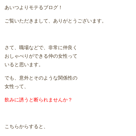
あいつよりモテるブログ！
ご覧いただきまして、ありがとうございます。
さて、職場などで、非常に仲良く
おしゃべりができる仲の女性って
いると思います。
でも、意外とそのような関係性の
女性って、
飲みに誘うと断られませんか？
こちらからすると、