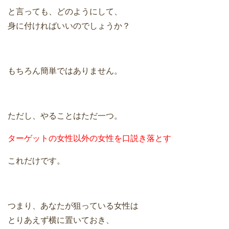
と言っても、どのようにして、
身に付ければいいのでしょうか？
もちろん簡単ではありません。
ただし、やることはただ一つ。
ターゲットの女性以外の女性を口説き落とす
これだけです。
つまり、あなたが狙っている女性は
とりあえず横に置いておき、