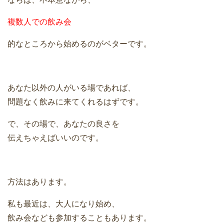
複数人での飲み会
的なところから始めるのがベターです。
あなた以外の人がいる場であれば、
問題なく飲みに来てくれるはずです。
で、その場で、あなたの良さを
伝えちゃえばいいのです。
方法はあります。
私も最近は、大人になり始め、
飲み会なども参加することもあります。