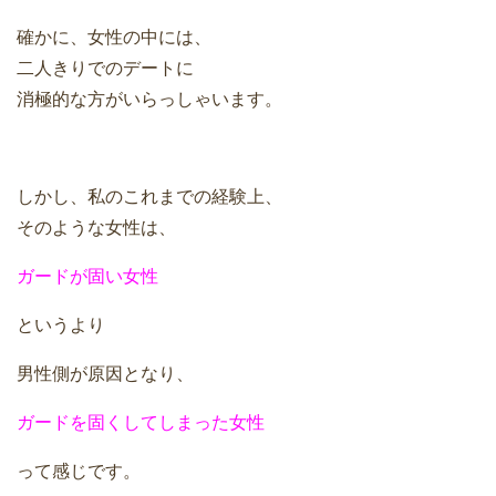
確かに、女性の中には、
二人きりでのデートに
消極的な方がいらっしゃいます。
しかし、私のこれまでの経験上、
そのような女性は、
ガードが固い女性
というより
男性側が原因となり、
ガードを固くしてしまった女性
って感じです。