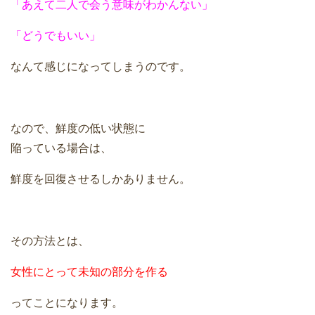
「あえて二人で会う意味がわかんない」
「どうでもいい」
なんて感じになってしまうのです。
なので、鮮度の低い状態に
陥っている場合は、
鮮度を回復させるしかありません。
その方法とは、
女性にとって未知の部分を作る
ってことになります。