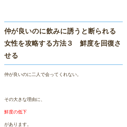
仲が良いのに飲みに誘うと断られる
女性を攻略する方法３ 鮮度を回復さ
せる
仲が良いのに二人で会ってくれない。
その大きな理由に、
鮮度の低下
があります。