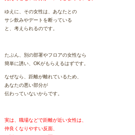
ゆえに、その女性は、あなたとの
サシ飲みやデートを断っている
と、考えられるのです。
たぶん、別の部署やフロアの女性なら
簡単に誘い、OKがもらえるはずです。
なぜなら、距離が離れているため、
あなたの悪い部分が
伝わっていないからです。
実は、職場などで距離が近い女性は、
仲良くなりやすい反面、