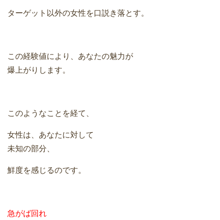
ターゲット以外の女性を口説き落とす。
この経験値により、あなたの魅力が
爆上がりします。
このようなことを経て、
女性は、あなたに対して
未知の部分、
鮮度を感じるのです。
急がば回れ