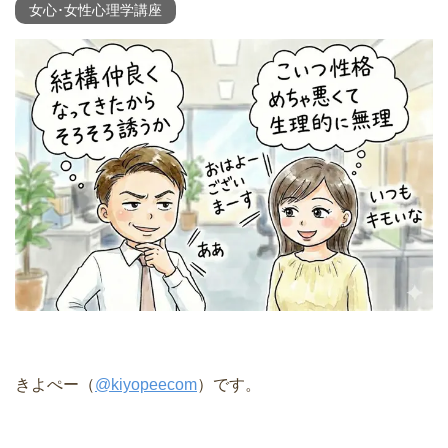
女心･女性心理学講座
きよぺー（
@kiyopeecom
）です。