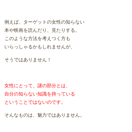
例えば、ターゲットの女性の知らない
本や映画を読んだり、見たりする。
このような方法を考えつく方も
いらっしゃるかもしれませんが、
そうではありません！
女性にとって、謎の部分とは、
自分の知らない知識を持っている
ということではないのです。
そんなものは、魅力ではありません。