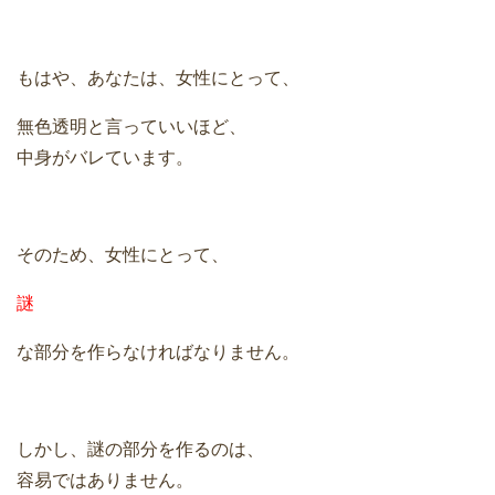
もはや、あなたは、女性にとって、
無色透明と言っていいほど、
中身がバレています。
そのため、女性にとって、
謎
な部分を作らなければなりません。
しかし、謎の部分を作るのは、
容易ではありません。