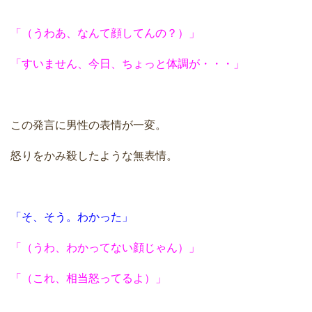
「（うわあ、なんて顔してんの？）」
「すいません、今日、ちょっと体調が・・・」
この発言に男性の表情が一変。
怒りをかみ殺したような無表情。
「そ、そう。わかった」
「（うわ、わかってない顔じゃん）」
「（これ、相当怒ってるよ）」