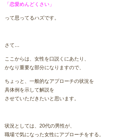
「恋愛めんどくさい」
って思ってるハズです。
さて…
ここからは、女性を口説くにあたり、
かなり重要な部分になりますので、
ちょっと、一般的なアプローチの状況を
具体例を示して解説を
させていただきたいと思います。
状況としては、20代の男性が、
職場で気になった女性にアプローチをする。