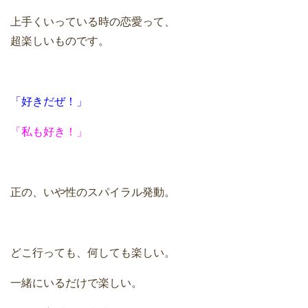
上手くいっている時の恋愛って、
超楽しいものです。
「好きだぜ！」
「私も好き！」
正の、いや性のスパイラル発動。
どこ行っても、何しても楽しい。
一緒にいるだけで楽しい。