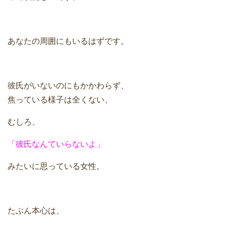
あなたの周囲にもいるはずです。
彼氏がいないのにもかかわらず、
焦っている様子は全くない、
むしろ、
「彼氏なんていらないよ」
みたいに思っている女性。
たぶん本心は、