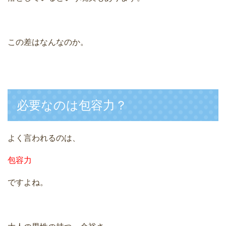
この差はなんなのか。
必要なのは包容力？
よく言われるのは、
包容力
ですよね。