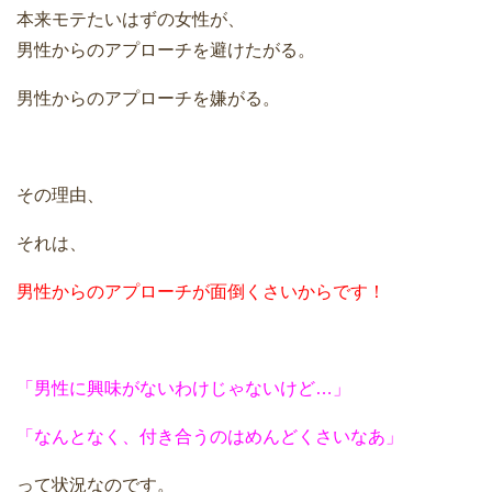
本来モテたいはずの女性が、
男性からのアプローチを避けたがる。
男性からのアプローチを嫌がる。
その理由、
それは、
男性からのアプローチが面倒くさいからです！
「男性に興味がないわけじゃないけど…」
「なんとなく、付き合うのはめんどくさいなあ」
って状況なのです。