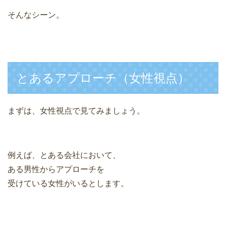
そんなシーン。
とあるアプローチ（女性視点）
まずは、女性視点で見てみましょう。
例えば、とある会社において、
ある男性からアプローチを
受けている女性がいるとします。