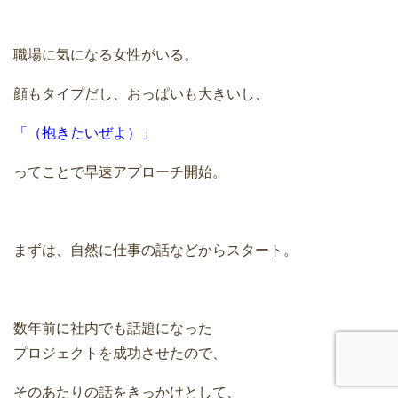
職場に気になる女性がいる。
顔もタイプだし、おっぱいも大きいし、
「（
抱きたいぜよ）」
ってことで早速アプローチ開始。
まずは、自然に仕事の話などからスタート。
数年前に社内でも話題になった
プロジェクトを成功させたので、
そのあたりの話をきっかけとして、