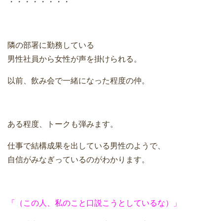
・・・・・・・・
隣の部署に勤務している
男性社員から女性が声を掛けられる。
以前、飲み会で一緒になった程度の仲。
ある程度、トークも弾みます。
仕事で結構成果を出している男性のようで、
自信がみなぎっているのがわかります。
「（この人、私のこと口説こうとしているな）」