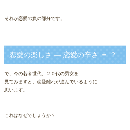
それが恋愛の負の部分です。
恋愛の楽しさ ― 恋愛の辛さ ＝ ？
で、今の若者世代、２０代の男女を
見てみますと、恋愛離れが進んでいるように
思います。
これはなぜでしょうか？