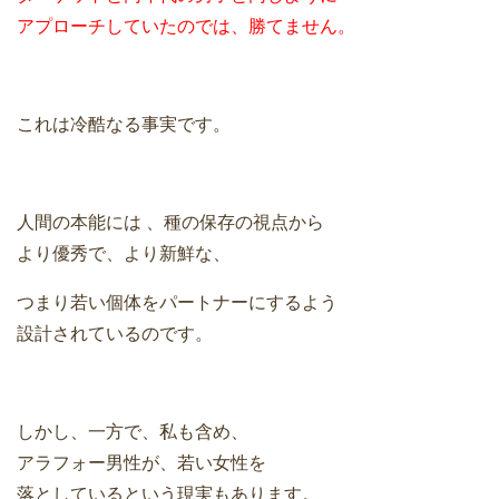
アプローチしていたのでは、勝てません。
これは冷酷なる事実です。
人間の本能には 、種の保存の視点から
より優秀で、より新鮮な、
つまり若い個体をパートナーにするよう
設計されているのです。
しかし、一方で、私も含め、
アラフォー男性が、若い女性を
落としているという現実もあります。