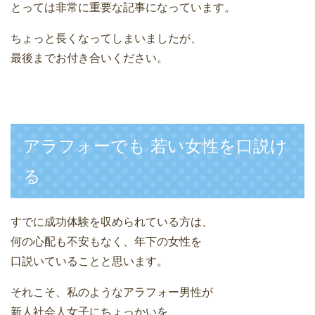
とっては非常に重要な記事になっています。
ちょっと長くなってしまいましたが、
最後までお付き合いください。
アラフォーでも 若い女性を口説け
る
すでに成功体験を収められている方は、
何の心配も不安もなく、年下の女性を
口説いていることと思います。
それこそ、私のようなアラフォー男性が
新人社会人女子にちょっかいを