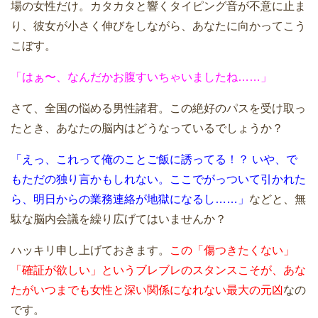
場の女性だけ。カタカタと響くタイピング音が不意に止ま
り、彼女が小さく伸びをしながら、あなたに向かってこう
こぼす。
「はぁ〜、なんだかお腹すいちゃいましたね……」
さて、全国の悩める男性諸君。この絶好のパスを受け取っ
たとき、あなたの脳内はどうなっているでしょうか？
「えっ、これって俺のことご飯に誘ってる！？ いや、で
もただの独り言かもしれない。ここでがっついて引かれた
ら、明日からの業務連絡が地獄になるし……」
などと、無
駄な脳内会議を繰り広げてはいませんか？
ハッキリ申し上げておきます。
この「傷つきたくない」
「確証が欲しい」というブレブレのスタンスこそが、あな
たがいつまでも女性と深い関係になれない最大の元凶
なの
です。