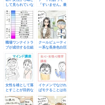
して見られていな
「すいません。最
い40代男性の原
近、忙しくて」と
因３つ
断られた時の正し
い返し方はこうだ
ぜ！
職場ワンナイトラ
クールビューティ
ブが成功する仕組
ー系な長身色白巨
みについて知ろう
乳スレンダー女子
～潜在ニーズを満
へのアプローチレ
たす
ポート
女性を雄として落
イケメンでなけれ
とすことが目的な
ばモテることは出
のであって、恋に
来ないのか～やっ
落とすことが目的
ぱり「イケメンに
ではない
限る」？