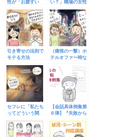
性が「お腹すい
い？」職場の女性
た」とアピールす
をサシ飲みに誘う
る心理！自然にご
なら『断られて当
飯に誘って親密に
然』のスタンスで
なる流れ
攻めろ！
引き寄せの法則で
（痛恨の一撃）ホ
モテる方法
テルオファー時な
どに「そういうこ
とする人とは思い
ませんでした」と
言われた時の正し
い対応について
（理由からしっか
り考察しよう）
セフレに「私たち
【会話具体例集第
ってどういう関
６弾】『失敗から
係？」と問われた
の挽回･逆転会話
ら
具体例集』が完成
しました！