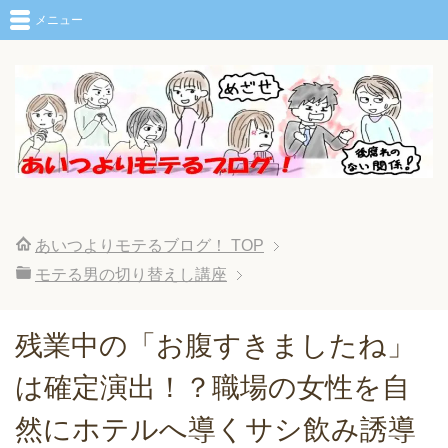
メニュー
あいつよりモテるブログ！
TOP
モテる男の切り替えし講座
残業中の「お腹すきましたね」
は確定演出！？職場の女性を自
然にホテルへ導くサシ飲み誘導