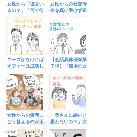
女性から「彼女い
女性からの社交辞
るの？」「何で彼
令を真に受けず逆
女作らないの？」
手にとってモテる
と聞かれた時の正
方法
しい反応について
ニーズがなければ
【会話具体例集第
オファーは成功し
７弾】『職場の女
ないがオファーに
性への仕事以外の
よってニーズを高
初トーク具体的会
めることもできる
話例集』が完成し
ました！
女性からの質問に
「奥さんに悪いと
どう答えるのが正
思わないの？」女
解なのか？
性の怒りに対する
正しい反応は？