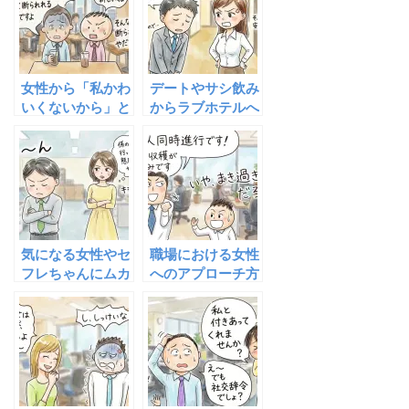
女性から「私かわ
デートやサシ飲み
いくないから」と
からラブホテルへ
言われたら空前絶
誘導する方法
後の口説きのチャ
（10の絶対ルー
ンスかも
ル）
気になる女性やセ
職場における女性
フレちゃんにムカ
へのアプローチ方
ついても平然とす
法（撒き餌法）
るべし