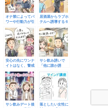
極意」
オナ禁によってパ
居酒屋からラブホ
ワーや行動力が引
テルへ誘導する６
き上げられる？
つの黄金ルート〜
サシ飲み後のワン
ナイト生存戦略〜
安心の先にワンナ
サシ飲み誘いで
イトはなく、警戒
「他に誰か誘
の先にワンナイト
う？」と聞く女性
が待っている
心理７つと、ワン
ナイトを確定させ
る奇跡の切り返し
サシ飲みデート後
落としたい女性に