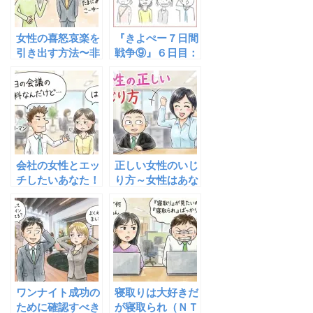
女性の喜怒哀楽を
『きよぺー７日間
引き出す方法〜非
戦争⑨』６日目：
日常感を創出しよ
前職場同僚Ｎさん
う
34歳（色白子ぎ
つね系明るい人
妻）
会社の女性とエッ
正しい女性のいじ
チしたいあなた！
り方～女性はあな
プライベートな会
たにいじられるの
話ができないと何
を待っている
も始まりません
よ！
ワンナイト成功の
寝取りは大好きだ
ために確認すべき
が寝取られ（ＮＴ