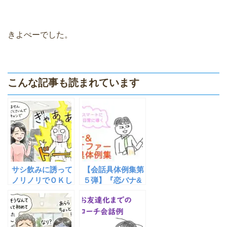
きよぺーでした。
こんな記事も読まれています
サシ飲みに誘って
【会話具体例集第
ノリノリでＯＫし
５弾】『恋バナ&
てくれる女性は危
夜のオファー会話
険〜重要なのは期
具体例集』が完成
待と不安のバラン
しました！
ス