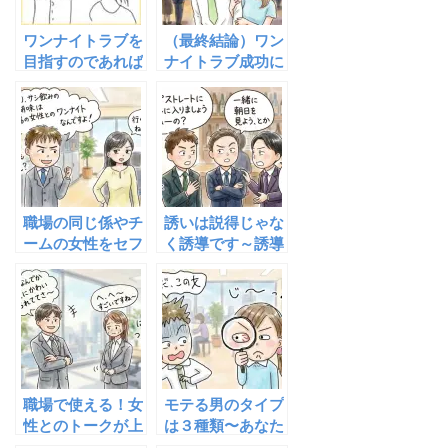
ワンナイトラブを
（最終結論）ワン
目指すのであれば
ナイトラブ成功に
会話で女性を満足
必要なもの12項
させてはいけない
目をついに解説し
～ニーズを高める
ます
会話方法
職場の同じ係やチ
誘いは説得じゃな
ームの女性をセフ
く誘導です～誘導
レにするというこ
力強化に必要とな
とについて
る５つの要素
職場で使える！女
モテる男のタイプ
性とのトークが上
は３種類〜あなた
手くなる９つのコ
はどんなモテ効果