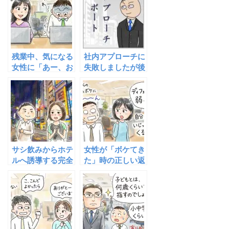
残業中、気になる
社内アプローチに
女性に「あー、お
失敗しましたが後
腹すいた」と言わ
悔はしていません
れたら、あなたは
どう反応します
か？
サシ飲みからホテ
女性が「ボケてき
ルへ誘導する完全
た」時の正しい返
手順〜もう消耗戦
し方
で終わらせないた
めのリアルな流
れ〜