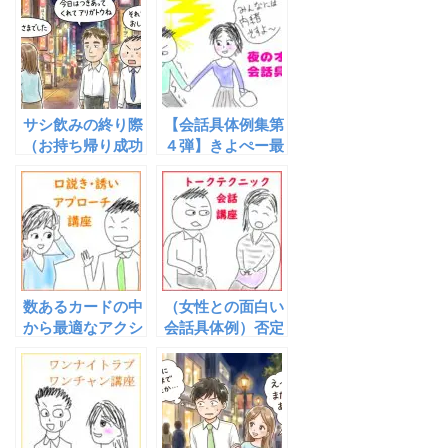
を成功させるの
える方法
か？
サシ飲みの終り際
【会話具体例集第
（お持ち帰り成功
４弾】きよぺー最
のために必要な３
強コンテンツ『夜
つのコト）
のオファー具体例
集』爆誕！！
数あるカードの中
（女性との面白い
から最適なアクシ
会話具体例）否定
ョンを選択する＋
の畳み掛けトーク
環境作り