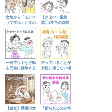
女性から「モテそ
【きよぺー最終
うですね」と言わ
章】2年半の沈黙
れた時の正しい反
を破り、禁断の扉
応について
が開かれる──き
よぺー会話例シリ
ーズ【第８弾】
『夜のお友達化ま
でのアプローチ会
話例』ついに解禁
一発アウトな行動
言っていることが
を完全に排除する
女性に通じない場
合はいじり転換が
オススメ〜会話の
流れを堰き止める
な
【論文】職場の女
「断られるのが怖