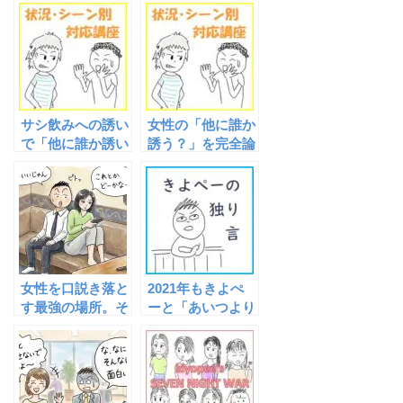
ツ
が得たいのです
か？
サシ飲みへの誘い
女性の「他に誰か
で「他に誰か誘い
誘う？」を完全論
ますか？」と牽制
破！職場のサシ飲
されたら勝ち
みオファーを確実
確！？職場の女性
に通すための逆転
を2人きりの空間
会話術
へ引きずり込む裏
ワザ
女性を口説き落と
2021年もきよぺ
す最強の場所。そ
ーと「あいつより
れは「カラオケボ
モテるブログ」を
ックス」
よろしくお願いい
たします