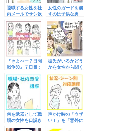
退職する女性を社
女性のガードを崩
内メールでサシ飲
すのは子供な男
みやデートに誘う
方法
『きよぺー７日間
彼氏がいるかどう
戦争⑩』７日目：
かを女性から聞く
アポなき最終日
たった一つの確認
方法
何を武器として職
声かけ時の「ウザ
場の女性を口説き
い！」を「意外に
落としワンナイト
楽しいかも」に変