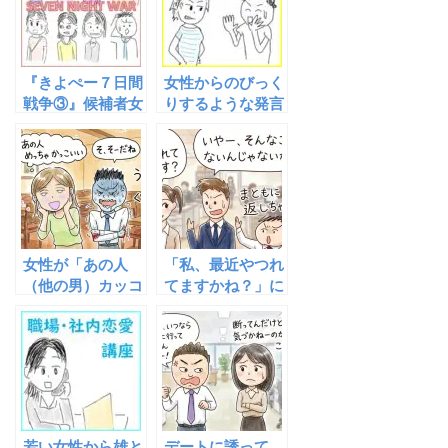
『きよぺー７日間
女性からのびっく
戦争③』候補者女
りするような発言
性を実際にサシ飲
に対する正しい反
みに誘っていきま
応
す
女性が「あの人
「私、最近やつれ
（他の男）カッコ
てますかね？」に
いいよね」と言っ
対する正しく魅力
てきた時の正しい
的な回答具体例
反応や対応につい
て
若い女性から雄と
デートに誘って