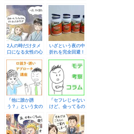
サイン（サシ飲み
Ｒ）は意味不明で
への誘い編）
すわ
2人の時だけタメ
いざという夜の中
口になる女性の心
折れを完全回避！
理とは？仲良くな
40代でもバキバ
るためのコツを教
キでワンナイトに
えます
挑むための最強サ
プリ「マカ」活用
マニュアル
「他に誰か誘
「セフレじゃない
う？」という女の
けど、会ってるの
牽制を逆手に取っ
は○○さんだけだ
てサシ飲みを確定
よ」
させる「分身の
術」と「リードの